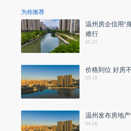
为你推荐
温州房企信用“
难行
05-21
价格到位 好房
05-19
温州发布房地产“
04-28