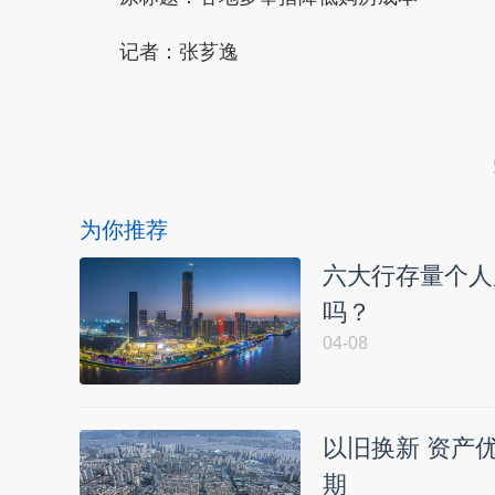
记者：张芗逸
本文转自：
温州新闻网 66wz.com
为你推荐
六大行存量个人房
吗？
04-08
以旧换新 资产优
期