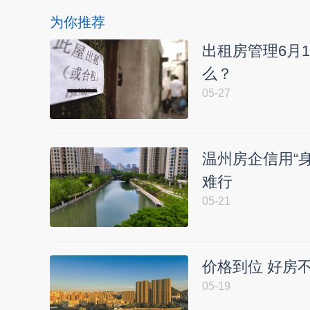
为你推荐
出租房管理6月
么？
05-27
温州房企信用“
难行
05-21
价格到位 好房
05-19