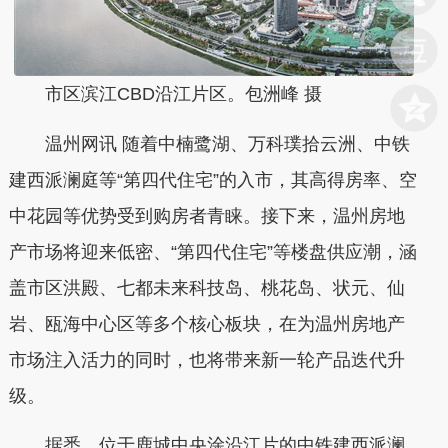
市区滨江CBD沿江片区。包洲峰 摄
温州网讯 随着中楠鹭湖、万科璞拾云洲、中铁
建西派澜庭等“第四代住宅”的入市，其高得房率、空
中花园等优势受到购房者青睐。接下来，温州房地
产市场将迎来低密、“第四代住宅”等楼盘供应潮，涵
盖市区洪殿、七都未来科技岛、桃花岛、状元、仙
岩、瓯海中心区等多个核心板块，在为温州房地产
市场注入活力的同时，也将带来新一轮产品迭代升
级。
据悉，位于鹿城中央涂沿江片的中铁建西派澜