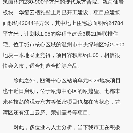
筑面积约230-900平方米的现代东方合院。瓯海仙岩
板块，华玺云栖雅墅上月已开工建设，项目总建筑
面积约42044平方米，其中地上住宅总面积约24784
平方米，计划以1.05的容积率建设3层21幢联排住
宅。位于城市核心区域的温州市中央绿轴区域G-50b
地块由本地民企竞得，项目容积率约1.05，相信很
快会入市，适合打造合院等产品。
除此之外，瓯海中心区站前单元B-29地块项目
也于近日启动，位于瓯海中心区的瓯越玺、七都未
来科技岛的观云东方等低密项目也都在售状态，龙
湾区还有江山云庐、荣钏壹号等项目。
对此，多位业内人士分析，当下我市正在积极