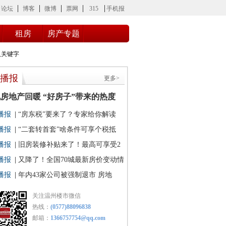
论坛
博客
微博
票网
315
手机报
租房
房产专题
播报
更多>
房地产回暖 “好房子”带来的热度
持续吗
播报
|
“房东税”要来了？专家给你解读
播报
|
“二套转首套”啥条件可享个税抵
专家解读
播报
|
旧房装修补贴来了！最高可享受2
播报
|
又降了！全国70城最新房价变动情
炉
播报
|
年内43家公司被强制退市 房地
计算机行业数量较多
关注温州楼市微信
热线：
(0577)88096838
邮箱：
1366757754@qq.com