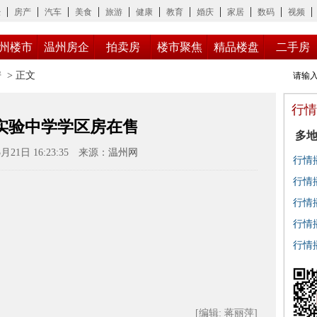
经
房产
汽车
美食
旅游
健康
教育
婚庆
家居
数码
视频
州楼市
温州房企
拍卖房
楼市聚焦
精品楼盘
二手房
房
> 正文
行情
实验中学学区房在售
多地
月21日 16:23:35
来源：
温州网
会
行情
行情
扣？
行情
万元
行情
况出
行情
产、
[编辑: 蒋丽萍]