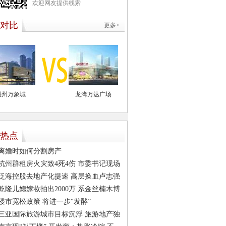
欢迎网友提供线索
对比
更多>
温州万象城
龙湾万达广场
热点
离婚时如何分割房产
杭州群租房火灾致4死4伤 市委书记现场
指挥
泛海控股去地产化提速 高层换血卢志强
任董事长
乾隆儿媳嫁妆拍出2000万 系金丝楠木博
古纹顶箱柜
楼市宽松政策 将进一步“发酵”
三亚国际旅游城市目标沉浮 旅游地产独