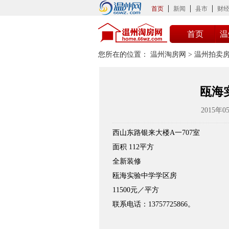
首页
新闻
县市
财
首页
温
您所在的位置：
温州淘房网
>
温州拍卖
瓯海
2015年05
西山东路银来大楼A一707室
面积 112平方
全新装修
瓯海实验中学学区房
11500元／平方
联系电话：13757725866。