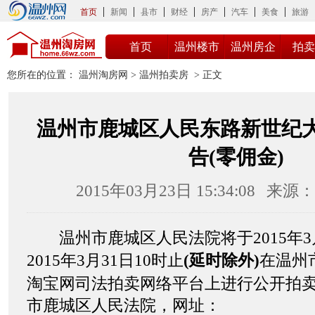
首页
新闻
县市
财经
房产
汽车
美食
旅游
首页
温州楼市
温州房企
拍卖
您所在的位置：
温州淘房网
>
温州拍卖房
> 正文
温州市鹿城区人民东路新世纪大
告(零佣金)
2015年03月23日 15:34:08
来源：
温州市鹿城区人民法院将于2015年3月
2015年3月31日10时止
(延时除外)
在温州
淘宝网司法拍卖网络平台上进行公开拍卖
市鹿城区人民法院，网址：