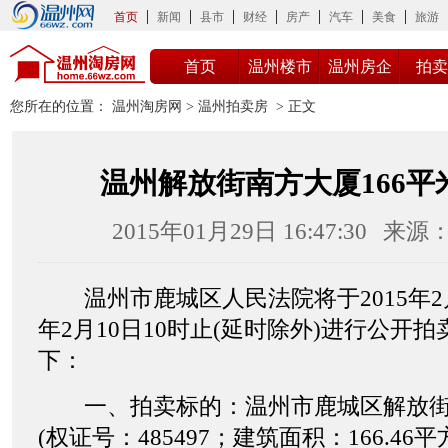
首页
新闻
县市
财经
房产
汽车
美食
旅游
首页
温州楼市
温州房企
拍卖
您所在的位置：
温州淘房网
>
温州拍卖房
> 正文
温州解放街南方大厦166平
2015年01月29日 16:47:30
来源
温州市鹿城区人民法院将于2015年2月9
年2月10日10时止(延时除外)进行公开
下：
一、拍卖标的：温州市鹿城区解放街南
(权证号：485497；建筑面积：166.4