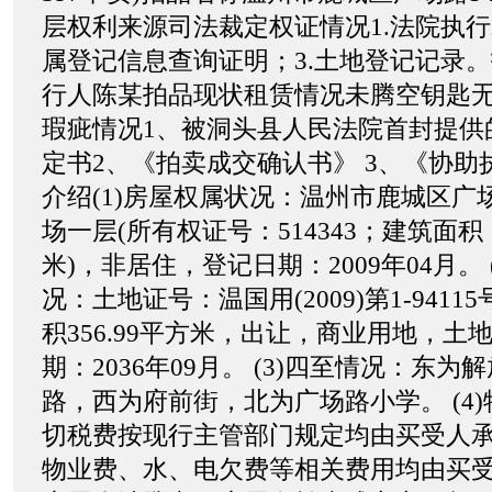
层权利来源司法裁定权证情况1.法院执行
属登记信息查询证明；3.土地登记记录
行人陈某拍品现状租赁情况未腾空钥匙
瑕疵情况1、被洞头县人民法院首封提供
定书2、《拍卖成交确认书》 3、《协助
介绍(1)房屋权属状况：温州市鹿城区广
场一层(所有权证号：514343；建筑面积：1
米)，非居住，登记日期：2009年04月。 
况：土地证号：温国用(2009)第1-941
积356.99平方米，出让，商业用地，土
期：2036年09月。 (3)四至情况：东
路，西为府前街，北为广场路小学。 (4)
切税费按现行主管部门规定均由买受人
物业费、水、电欠费等相关费用均由买受