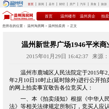
首页
新闻
县市
财经
房产
汽车
美食
旅游
首页
温州楼市
温州房企
拍卖
您所在的位置：
温州淘房网
>
温州拍卖房
> 正文
温州新世界广场1946平米
2015年01月29日 16:42:37
来源：
温州市鹿城区人民法院定于2015年2月9
年2月10日10时止(延时除外)进行公开
的网上拍卖事宜敬告各位竞买人：
一、本《拍卖须知》根据《中华人民
法》等相关法律规定所制订，竞买人应