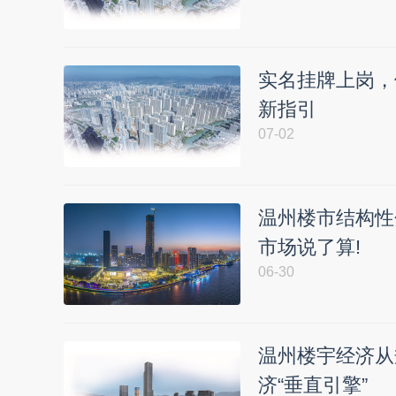
实名挂牌上岗，
新指引
07-02
温州楼市结构性
市场说了算!
06-30
温州楼宇经济从
济“垂直引擎”