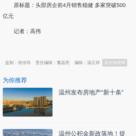
原标题：头部房企前4月销售稳健 多家突破500
亿元
记者：高伟
本文转自：
温州新闻网 66wz.com
监制：张佳玮
责任编辑：董晶亮
编辑：温正祥
温州淘房网
为你推荐
温州发布房地产“新十条”
温州公积金新政落地！提