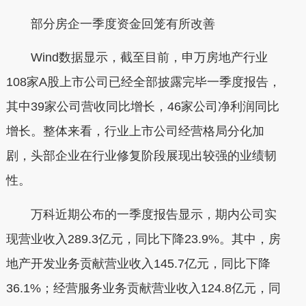
部分房企一季度资金回笼有所改善
Wind数据显示，截至目前，申万房地产行业
108家A股上市公司已经全部披露完毕一季度报告，
其中39家公司营收同比增长，46家公司净利润同比
增长。整体来看，行业上市公司经营格局分化加
剧，头部企业在行业修复阶段展现出较强的业绩韧
性。
万科近期公布的一季度报告显示，期内公司实
现营业收入289.3亿元，同比下降23.9%。其中，房
地产开发业务贡献营业收入145.7亿元，同比下降
36.1%；经营服务业务贡献营业收入124.8亿元，同