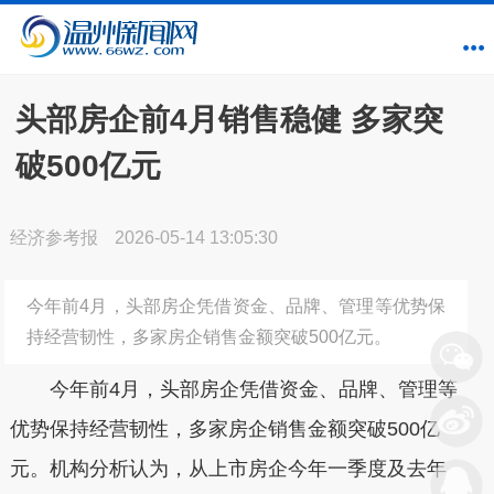
头部房企前4月销售稳健 多家突
破500亿元
经济参考报
2026-05-14 13:05:30
今年前4月，头部房企凭借资金、品牌、管理等优势保
持经营韧性，多家房企销售金额突破500亿元。
今年前4月，头部房企凭借资金、品牌、管理等
优势保持经营韧性，多家房企销售金额突破500亿
元。机构分析认为，从上市房企今年一季度及去年