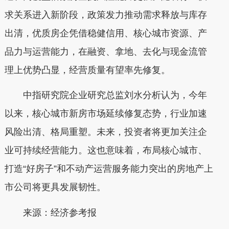
求关系进入新阶段，政策发力推动需求释放与库存
出清，优质房企凭借稳健信用、核心城市资源、产
品力与运营能力，在融资、拿地、去化与现金流管
理上优势凸显，经营质量有望率先修复。
中指研究院企业研究总监刘水分析认为，今年
以来，核心城市新房市场延续修复态势，行业加速
风险出清、格局重塑。未来，投资者将更加关注企
业可持续经营能力。这也意味着，布局核心城市、
打造“好房子”和不动产运营服务能力突出的房地产上
市公司将更具发展韧性。
来源：经济参考报