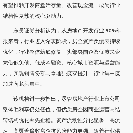
有望推动开发商盘活存量、改善现金流，成为行业
结构性复苏的核心驱动力。
东吴证券分析认为，从房地产开发行业2025年
报来看，行业进入缩表阶段，房企资产负债表持续
优化，行业整体筑底修复。头部央国企及优质民企
凭借低负债、低成本融资、核心城市资源与运营能
力，实现销售份额与拿地强度双提升，行业集中度
加速向龙头集中。
该机构进一步指出，尽管房地产行业上市公司
整体毛利率仍处低位，但优质房企因商业运营与结
转结构优化率先企稳。资产流动性分化显著，高流
速、高覆盖倍数房企抗风险能力更强。随着行业供